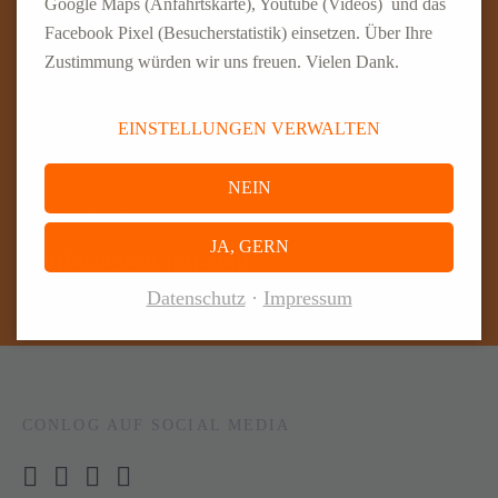
Google Maps (Anfahrtskarte), Youtube (Videos) und das
Facebook Pixel (Besucherstatistik) einsetzen. Über Ihre
Zustimmung würden wir uns freuen. Vielen Dank.
RUFEN SIE UNS AN
EINSTELLUNGEN VERWALTEN
Rufnummern-Übersicht
NEIN
SCHREIBEN SIE UNS
JA, GERN
info@elsen-pm.com
Datenschutz
Impressum
CONLOG AUF SOCIAL MEDIA