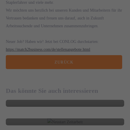
Staplerfahrer und viele mehr.
Wir möchten uns herzlich bei unseren Kunden und Mitarbeitern für ihr
Vertrauen bedanken und freuen uns darauf, auch in Zukunft
Arbeitssuchende und Unternehmen zusammenzubringen.
Neuer Job? Haben wir! Jetzt bei CONLOG durchstarten:
https://match2business.com/de/stellenangebote.html
ZURÜCK
20. MAI 2026
03. MÄRZ 2026
Personalentscheidungen mit Weitblick
treffen
Recruiting im Mittelstand: Warum Stellen
Das könnte Sie auch interessieren
länger unbesetzt bleiben – und was in der
BLOG
Praxis wirklich hilft
18. DEZEMBER 2025
BLOG
Personaldienstleistungs-Trends 2026
16. OKTOBER 2025