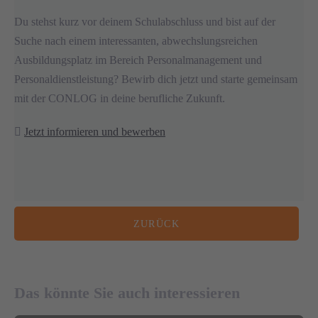
Du stehst kurz vor deinem Schulabschluss und bist auf der
Suche nach einem interessanten, abwechslungsreichen
Ausbildungsplatz im Bereich Personalmanagement und
Personaldienstleistung? Bewirb dich jetzt und starte gemeinsam
mit der CONLOG in deine berufliche Zukunft.
Jetzt informieren und bewerben
ZURÜCK
20. MAI 2026
03. MÄRZ 2026
Personalentscheidungen mit Weitblick
treffen
Recruiting im Mittelstand: Warum Stellen
Das könnte Sie auch interessieren
länger unbesetzt bleiben – und was in der
BLOG
Praxis wirklich hilft