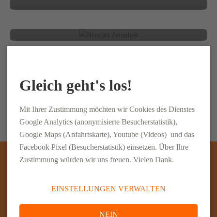
18. DEZEMBER 2025
BLOG
Personaldienstleistungs-Trends 2026
16. OKTOBER 2025
BLOG
Was Zeitarbeit heute wirklich bedeutet
Gleich geht's los!
BLOG
Mit Ihrer Zustimmung möchten wir Cookies des Dienstes
Google Analytics (anonymisierte Besucherstatistik),
Google Maps (Anfahrtskarte), Youtube (Videos) und das
Facebook Pixel (Besucherstatistik) einsetzen. Über Ihre
Zustimmung würden wir uns freuen. Vielen Dank.
WIR SIND GERNE FÜR SIE DA
EINSTELLUNGEN VERWALTEN
CONLOG GmbH & Co. KG
NEIN