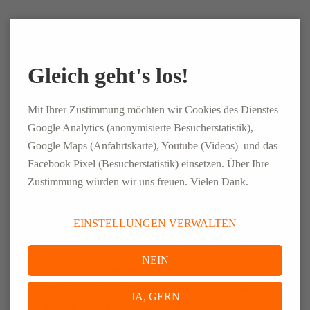
Gleich geht's los!
Interesse an einer Ausbildung bei der
Mit Ihrer Zustimmung möchten wir Cookies des Dienstes
CONLOG?
Google Analytics (anonymisierte Besucherstatistik),
Du stehst kurz vor deinem Schulabschluss und bist auf der
Google Maps (Anfahrtskarte), Youtube (Videos) und das
Facebook Pixel (Besucherstatistik) einsetzen. Über Ihre
Suche nach einem interessanten, abwechslungsreichen
Zustimmung würden wir uns freuen. Vielen Dank.
Ausbildungsplatz im Bereich Personalmanagement und
Personaldienstleistung? Bewirb dich jetzt und starte gemeinsam
mit der CONLOG in deine berufliche Zukunft. 🎓
Jetzt
EINSTELLUNGEN VERWALTEN
informieren & bewerben!
NEIN
Du bist dir noch nicht sicher, ob eine Ausbildung in der
Personaldienstleistung das Richtige für dich ist? In diesem Zuge
JA, GERN
bieten wir außerdem Praktika an, auch kurzfristig bei uns