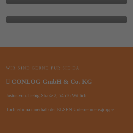
BLOG
WIR SIND GERNE FÜR SIE DA
CONLOG GmbH & Co. KG
Justus-von-Liebig-Straße 2, 54516 Wittlich
Tochterfirma innerhalb der ELSEN Unternehmensgruppe