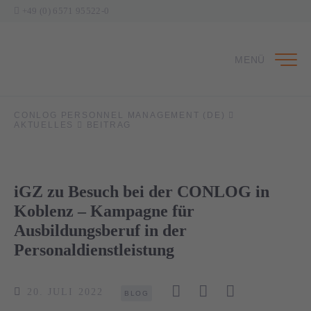
+49 (0) 6571 95522-0
MENÜ
CONLOG PERSONNEL MANAGEMENT (DE)
AKTUELLES
BEITRAG
iGZ zu Besuch bei der CONLOG in
Koblenz – Kampagne für
Ausbildungsberuf in der
Personaldienstleistung
20. JULI 2022
BLOG