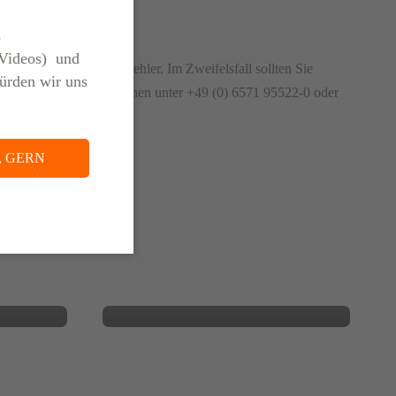
s
(Videos) und
wenig Spielraum für Fehler. Im Zweifelsfall sollten Sie
ürden wir uns
und Mitarbeiter stehen Ihnen unter +49 (0) 6571 95522-0 oder
, GERN
2025
16. OKTOBER 2025
ungs-
Was Zeitarbeit heute
wirklich bedeutet
BLOG