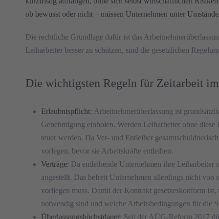
kurzfristig auffangen, ohne sich selbst wirtschaftlichen Risik
ob bewusst oder nicht – müssen Unternehmen unter Umständen t
Die rechtliche Grundlage dafür ist das Arbeitnehmerüberlass
Leiharbeiter besser zu schützen, sind die gesetzlichen Regelu
Die wichtigsten Regeln für Zeitarbeit i
Erlaubnispflicht:
Arbeitnehmerüberlassung ist grundsätzlic
Genehmigung einholen. Werden Leiharbeiter ohne diese Erl
teuer werden. Da Ver- und Entleiher gesamtschuldnerisch 
vorlegen, bevor sie Arbeitskräfte entleihen.
Verträge:
Da entleihende Unternehmen ihre Leiharbeiter nic
angestellt. Das befreit Unternehmen allerdings nicht von 
vorliegen muss. Damit der Kontrakt gesetzeskonform ist, 
notwendig sind und welche Arbeitsbedingungen für die S
Überlassungshöchstdauer:
Seit der AÜG-Reform 2017 dürfe