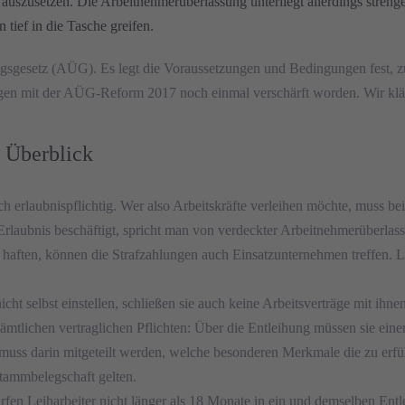
en auszusetzen. Die Arbeitnehmerüberlassung unterliegt allerdings stren
ief in die Tasche greifen.
ungsgesetz (AÜG). Es legt die Voraussetzungen und Bedingungen fest,
ngen mit der AÜG-Reform 2017 noch einmal verschärft worden. Wir kläre
m Überblick
h erlaubnispflichtig. Wer also Arbeitskräfte verleihen möchte, muss be
aubnis beschäftigt, spricht man von verdeckter Arbeitnehmerüberlassung
haften, können die Strafzahlungen auch Einsatzunternehmen treffen. La
ht selbst einstellen, schließen sie auch keine Arbeitsverträge mit ihnen
sämtlichen vertraglichen Pflichten: Über die Entleihung müssen sie einen
muss darin mitgeteilt werden, welche besonderen Merkmale die zu erfül
tammbelegschaft gelten.
n Leiharbeiter nicht länger als 18 Monate in ein und demselben Entleih