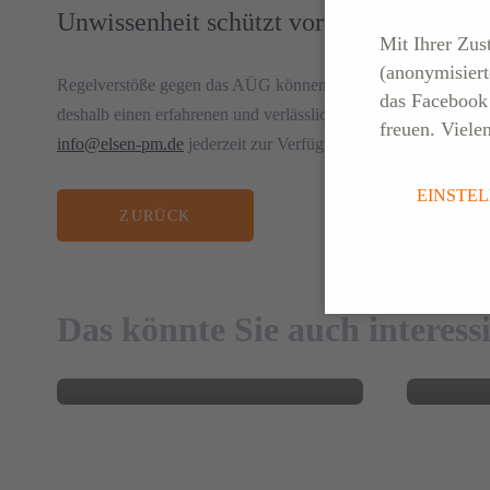
Unwissenheit schützt vor Strafe nicht
Mit Ihrer Zu
(anonymisiert
Regelverstöße gegen das AÜG können Sie teuer zu stehen komme
das Facebook 
deshalb einen erfahrenen und verlässlichen Personaldienstleis
freuen. Viele
info@elsen-pm.de
jederzeit zur Verfügung.
EINSTE
ZURÜCK
Recru
20. MAI 2026
War
Personalentscheidungen mit
unbese
Weitblick treffen
in der
Das könnte Sie auch interess
BLOG