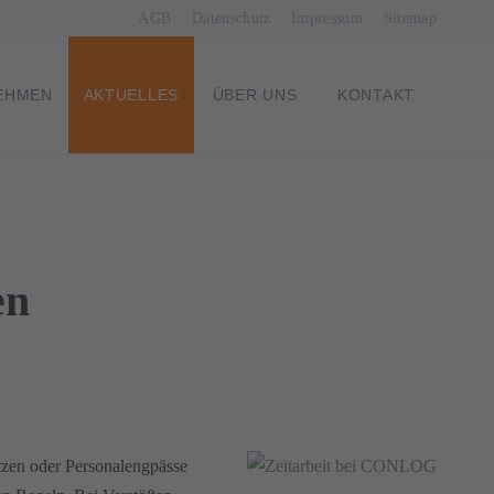
Navigation
AGB
Datenschutz
Impressum
Sitemap
überspringen
EHMEN
AKTUELLES
ÜBER UNS
KONTAKT
en
itzen oder Personalengpässe