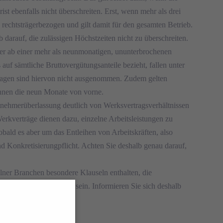
t ebenfalls nicht überschreiten. Erst, wenn mehr als drei
rechtsträgerbezogen und gilt damit für den gesamten Betrieb.
darauf, die zulässigen Höchstzeiten nicht zu überschreiten.
mer ab einer mehr als neunmonatigen, ununterbrochenen
uf sämtliche Bruttovergütungsanteile bezieht, fallen unter
agen sind hiervon nicht ausgenommen. Zudem gelten
innen die neun Monate von vorne.
eitnehmerüberlassung deutlich von Werksvertragsverhältnissen
 Werkverträge dienen dazu, einzelne Arbeitsleistungen zu
obald es aber um das Entleihen von Arbeitskräften, also
nd Konkretisierungpflicht. Achten Sie deshalb genau darauf,
elner Branchen besondere Klauseln enthalten, die
unter davon betroffen sein. Informieren Sie sich deshalb