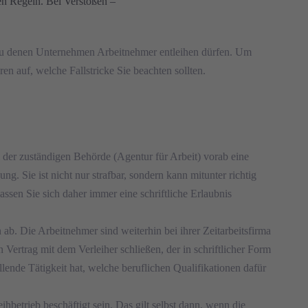
gen Regeln. Bei Verstößen –
 zu denen Unternehmen Arbeitnehmer entleihen dürfen. Um
n auf, welche Fallstricke Sie beachten sollten.
i der zuständigen Behörde (Agentur für Arbeit) vorab eine
. Sie ist nicht nur strafbar, sondern kann mitunter richtig
ssen Sie sich daher immer eine schriftliche Erlaubnis
 ab. Die Arbeitnehmer sind weiterhin bei ihrer Zeitarbeitsfirma
 Vertrag mit dem Verleiher schließen, der in schriftlicher Form
lende Tätigkeit hat, welche beruflichen Qualifikationen dafür
betrieb beschäftigt sein. Das gilt selbst dann, wenn die