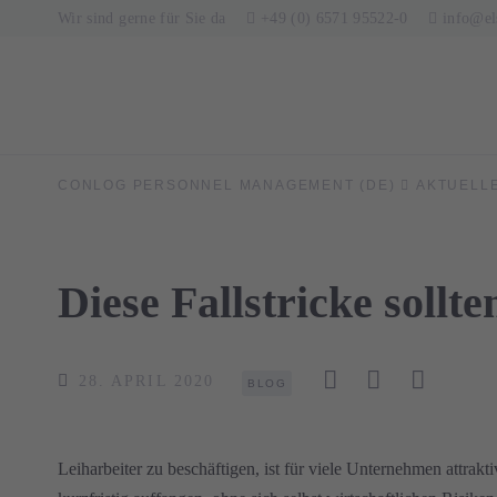
Wir sind gerne für Sie da
+49 (0) 6571 95522-0
info@e
CONLOG PERSONNEL MANAGEMENT (DE)
AKTUELL
Diese Fallstricke sollte
28. APRIL 2020
BLOG
Leiharbeiter zu beschäftigen, ist für viele Unternehmen attrak