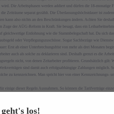
wird. Die Arbeitsphasen werden addiert und dürfen die 18-monatige Fris
die Zeiträume separat gezählt. Die Überlassungshöchstdauer ist zudem 
ten kann also nichts an den Beschränkungen ändern. Achten Sie deshalb 
 im Zuge der AÜG-Reform in Kraft. Sie besagt, dass ein Leiharbeitneh
 gleichwertige Entlohnung wie die Stammbelegschaft hat. Da sich das a
aubsgeld oder Verpflegungszuschüsse. Sogar Sachbezüge wie Dienstw
uer: Erst ab einer Unterbrechungsfrist von mehr als drei Monaten beg
rbeiter auch als solche zu deklarieren sind. Deshalb grenzt es die Arb
gsregeln nicht, von denen Zeitarbeiter profitieren. Grundsätzlich gilt:
 In Werkverträgen sind damit auch erfolgsabhängige Zahlungen möglich. S
s solche zu kennzeichnen. Man spricht hier von einer Kennzeichnungs- u
 für einige dieser Regeln Ausnahmen. So können die Tarifverträge einz
leichstellungsgrundsatz zulassen. Auch die Erlaubnispflicht kann mit
geht's los!