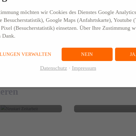
stimmung möchten wir Cookies des Dienstes Google Analytic
e Besucherstatistik), Google Maps (Anfahrtskarte), Youtube 
n. Da entleihende Unternehmen in der Regel mithaftbar sind, gibt es 
Pixel (Besucherstatistik) einsetzen. Über Ihre Zustimmung w
ter zu Rate ziehen. Sprechen Sie uns dazu an. Unsere Mitarbeiterinnen 
n Dank.
03. MÄRZ 2026
LLUNGEN VERWALTEN
NEIN
JA
iting im Mittelstand:
18. DEZEMBER 
Datenschutz
Impressum
um Stellen länger
tzt bleiben – und was
Personaldienstleist
 Praxis wirklich hilft
Trends 2026
ieren
BLOG
BLOG