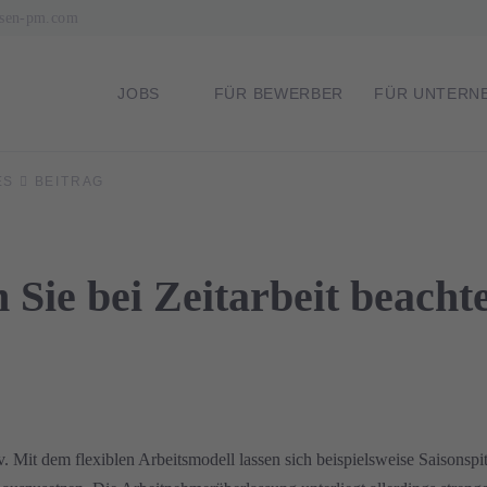
lsen-pm.com
NAVIGATION
JOBS
FÜR BEWERBER
FÜR UNTERN
ES
BEITRAG
ÜBERSPRINGEN
n Sie bei Zeitarbeit beacht
tiv. Mit dem flexiblen Arbeitsmodell lassen sich beispielsweise Saisonsp