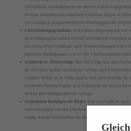
Arbeitskraft wiederkehrend bei diesem Kunden eingesetzt 
Monate zwischen den einzelnen Einsätzen liegen, werden 
Der Einsatz in unterschiedlichen Abteilungen oder Projek
Gleichstellungsgrundsatz:
Auch diese Regelung trat erst
Beschäftigung im selben Betrieb automatisch Anspruch auf
den Equal-Pay-Grundsatz auch Sonderzahlungen wie Url
dieselben Bedingungen wie bei der Überlassungshöchstda
Zeitarbeit vs. Werkvertrag:
Das AÜG legt fest, dass Leiha
ab. Für diese gelten nämlich die Schutz- und Gleichstellun
erhalten. Dabei ist es völlig gleich, wer diese erledigt.
konkreten Personen geht, liegt Leiharbeit vor und ist al
welche Beschäftigungsform vorliegt.
Ausnahmen bestätigen die Regel:
Wie so oft gibt es auch
Abweichungen von der Überlassungshöchstdauer oder dem G
vorab, welche Vorschriften für Ihr Unternehmen gelten.
Gleich 