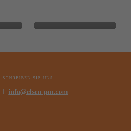
wirklich bedeutet
BLOG
SCHREIBEN SIE UNS
info@elsen-pm.com