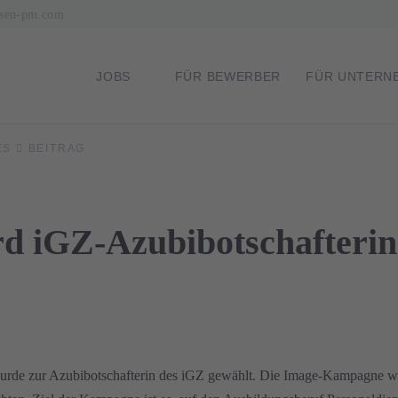
lsen-pm.com
NAVIGATION
JOBS
FÜR BEWERBER
FÜR UNTERN
ES
BEITRAG
ÜBERSPRINGEN
 iGZ-Azubibotschafterin
wurde zur Azubibotschafterin des iGZ gewählt. Die Image-Kampagne w