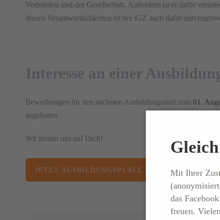
Verbänden und der Gesellschaft. Außerdem ist er dafür verantwo
diesen Verantwortlichkeiten ist der iGZ auch dafür mitverantwor
Interesse an einer Ausbildu
Bewerbungen für den nächsten Ausbildungsstart zum
01. Aug
angeboten.
Wir freuen uns auf Dich!
Gleich 
JETZT AUSBILDUNGSPLATZ SCHNAPPEN
Mit Ihrer Zu
(anonymisiert
das Facebook 
freuen. Viele