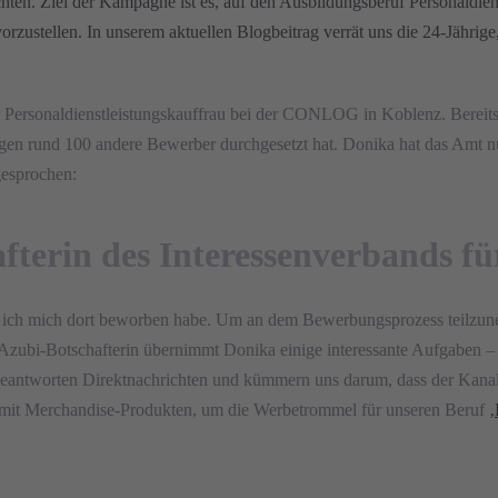
hten. Ziel der Kampagne ist es, auf den Ausbildungsberuf Personaldie
orzustellen. In unserem aktuellen Blogbeitrag verrät uns die 24-Jährige
g zur Personaldienstleistungskauffrau bei der CONLOG in Koblenz. Ber
egen rund 100 andere Bewerber durchgesetzt hat. Donika hat das Amt n
gesprochen:
terin des Interessenverbands für
in ich mich dort beworben habe. Um an dem Bewerbungsprozess teilzune
ls Azubi-Botschafterin übernimmt Donika einige interessante Aufgaben 
 beantworten Direktnachrichten und kümmern uns darum, dass der Kanal
it Merchandise-Produkten, um die Werbetrommel für unseren Beruf
‚