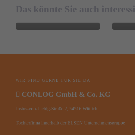
Weitblick treffen
in der
Das könnte Sie auch interess
BLOG
WIR SIND GERNE FÜR SIE DA
CONLOG GmbH & Co. KG
Justus-von-Liebig-Straße 2, 54516 Wittlich
Tochterfirma innerhalb der ELSEN Unternehmensgruppe