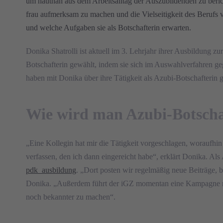
um hautnah aus dem Arbeitsalltag der Auszubildenden zu beric
frau aufmerksam zu machen und die Vielseitigkeit des Berufs v
und welche Aufgaben sie als Botschafterin erwarten.
Donika Shatrolli ist aktuell im 3. Lehrjahr ihrer Ausbildun
Botschafterin gewählt, indem sie sich im Auswahlverfahren g
haben mit Donika über ihre Tätigkeit als Azubi-Botschafterin 
Wie wird man Azubi-Botschaf
„Eine Kollegin hat mir die Tätigkeit vorgeschlagen, woraufh
verfassen, den ich dann eingereicht habe“, erklärt Donika. A
pdk_ausbildung
. „Dort posten wir regelmäßig neue Beiträge,
Donika. „Außerdem führt der iGZ momentan eine Kampagne m
noch bekannter zu machen“.