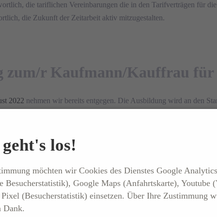
rtlich, die tariflichen Vereinbarungen die in den Tarifverträgen für d
tlich, die Zukunft der Zeitarbeit aktiv mitzugestalten.
ng zum/r Kaufmann/Kauffrau für 
ust 2022
nehmen wir bereits entgegen. Die Ausbildung wird an den Sta
geht's los!
stimmung möchten wir Cookies des Dienstes Google Analytic
e Besucherstatistik), Google Maps (Anfahrtskarte), Youtube 
Pixel (Besucherstatistik) einsetzen. Über Ihre Zustimmung w
n Dank.