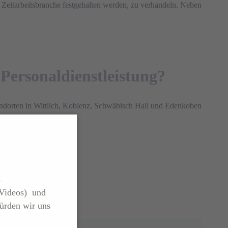
ie Zeitarbeitsbranche festgehalten werden, zu verhandeln. Neben
Personaldienstleistung?
ndorten in Wittlich, Koblenz, Schwäbisch Hall und Edenkoben
s
(Videos) und
ürden wir uns