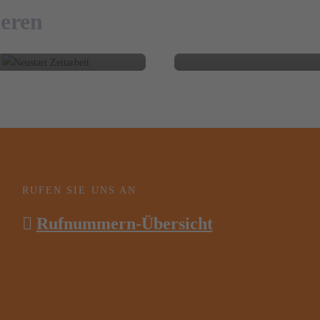
 Praxis wirklich hilft
Trends 2026
ieren
BLOG
BLOG
RUFEN SIE UNS AN
Rufnummern-Übersicht