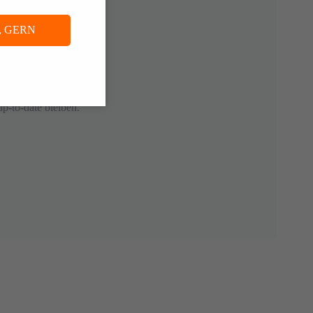
, GERN
-to-date bleiben.
2025
16. OKTOBER 2025
ungs-
Was Zeitarbeit heute