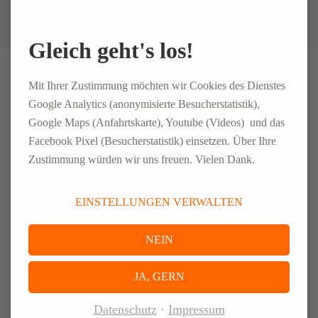
Gleich geht's los!
20. MAI 2026
Mit Ihrer Zustimmung möchten wir Cookies des Dienstes
03. MÄRZ 2026
Personalentscheidungen mit Weitblick
Google Analytics (anonymisierte Besucherstatistik),
treffen
Google Maps (Anfahrtskarte), Youtube (Videos) und das
Neues auf unserem Blog
Recruiting im Mittelstand: Warum Stellen
Facebook Pixel (Besucherstatistik) einsetzen. Über Ihre
länger unbesetzt bleiben – und was in der
BLOG
Zustimmung würden wir uns freuen. Vielen Dank.
Praxis wirklich hilft
18. DEZEMBER 2025
BLOG
EINSTELLUNGEN VERWALTEN
Personaldienstleistungs-Trends 2026
16. OKTOBER 2025
NEIN
BLOG
Was Zeitarbeit heute wirklich bedeutet
JA, GERN
BLOG
Datenschutz
Impressum