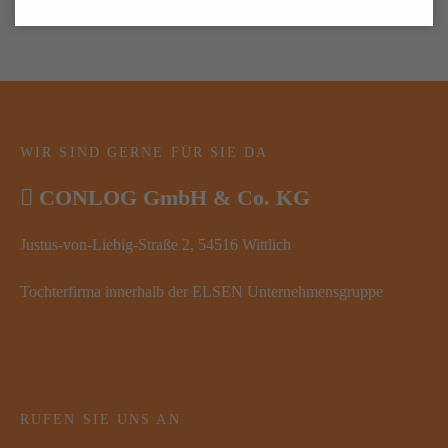
WIR SIND GERNE FÜR SIE DA
CONLOG GmbH & Co. KG
Justus-von-Liebig-Straße 2, 54516 Wittlich
Tochterfirma innerhalb der ELSEN Unternehmensgruppe
RUFEN SIE UNS AN