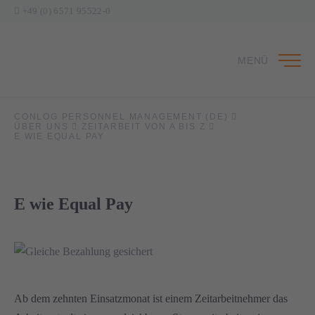
+49 (0) 6571 95522-0
MENÜ
CONLOG PERSONNEL MANAGEMENT (DE)
ÜBER UNS
ZEITARBEIT VON A BIS Z
E WIE EQUAL PAY
E wie Equal Pay
Ab dem zehnten Einsatzmonat ist einem Zeitarbeitnehmer das